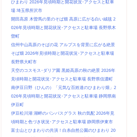
ひまわり 2026年見頃時期と開花状況･アクセスと駐車
場 埼玉県所沢市
開田高原 木曽馬の里のそば畑 高原に広がる白い絨毯 2
026年見頃時期と開花状況･アクセスと駐車場 長野県木
曽町
信州中山高原のそばの花 アルプスを背景に広がる絶景
そば畑 2026年見頃時期と開花状況･アクセスと駐車場
長野県大町市
天空のコスモス･ダリア園 黒姫高原の秋の絶景 2026年
見頃時期と開花状況･アクセスと駐車場 長野県信濃町
南伊豆日野（ひんの）「元気な百姓達のひまわり畑」2
026年見頃時期と開花状況･アクセスと駐車場 静岡県南
伊豆町
伊豆松川湖 湖畔のパンパスグラス 秋の気配 2026年見
頃時期と色づき状況･アクセスと駐車場 静岡県伊東市
富士山とひまわりの共演！白糸自然公園のひまわり 20