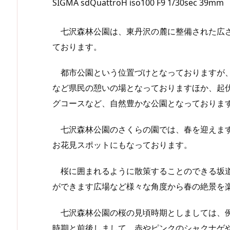
SIGMA sdQuattroH iso100 F9 1/30sec 39mm
七沢森林公園は、東丹沢の麓に整備された広さ
ております。
都市公園という位置づけとなっておりますが、
など県民の憩いの場となっておりますほか、起
グコースなど、自然豊かな公園となっておりま
七沢森林公園のさくらの園では、春を迎えます
お花見スポットにもなっております。
桜に囲まれるように散策することのできる坂道
ができます広場など様々な角度から春の絶景を
七沢森林公園の桜の見頃時期としましては、例
時期と前後しまして、赤やピンクのシャクナゲ