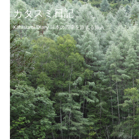
カタスミ日記
Katasumi Diary 日本の四季を旅する旅人