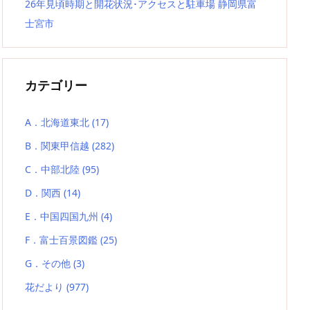
26年見頃時期と開花状況･アクセスと駐車場 静岡県富
士宮市
カテゴリー
A．北海道東北
(17)
B．関東甲信越
(282)
C．中部北陸
(95)
D．関西
(14)
E．中国四国九州
(4)
F．富士百景図鑑
(25)
G．その他
(3)
花だより
(977)