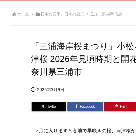
ホーム
>
日本の四季、日本の風景
>
B．関東甲信越



「三浦海岸桜まつり」小松
津桜 2026年見頃時期と開
奈川県三浦市
2026年3月9日

Twitter
Facebook
Pin it
2月に入りますと各地で早咲きの桜、河津桜が