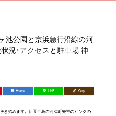
ヶ池公園と京浜急行沿線の河
花状況･アクセスと駐車場 神
B!
Hatena
LINE
Copy
咲き始めます。伊豆半島の河津町発祥のピンクの