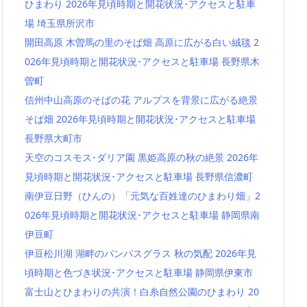
ひまわり 2026年見頃時期と開花状況･アクセスと駐車
場 埼玉県所沢市
開田高原 木曽馬の里のそば畑 高原に広がる白い絨毯 2
026年見頃時期と開花状況･アクセスと駐車場 長野県木
曽町
信州中山高原のそばの花 アルプスを背景に広がる絶景
そば畑 2026年見頃時期と開花状況･アクセスと駐車場
長野県大町市
天空のコスモス･ダリア園 黒姫高原の秋の絶景 2026年
見頃時期と開花状況･アクセスと駐車場 長野県信濃町
南伊豆日野（ひんの）「元気な百姓達のひまわり畑」2
026年見頃時期と開花状況･アクセスと駐車場 静岡県南
伊豆町
伊豆松川湖 湖畔のパンパスグラス 秋の気配 2026年見
頃時期と色づき状況･アクセスと駐車場 静岡県伊東市
富士山とひまわりの共演！白糸自然公園のひまわり 20