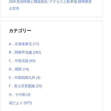
26年見頃時期と開花状況･アクセスと駐車場 静岡県富
士宮市
カテゴリー
A．北海道東北
(17)
B．関東甲信越
(282)
C．中部北陸
(95)
D．関西
(14)
E．中国四国九州
(4)
F．富士百景図鑑
(25)
G．その他
(3)
花だより
(977)