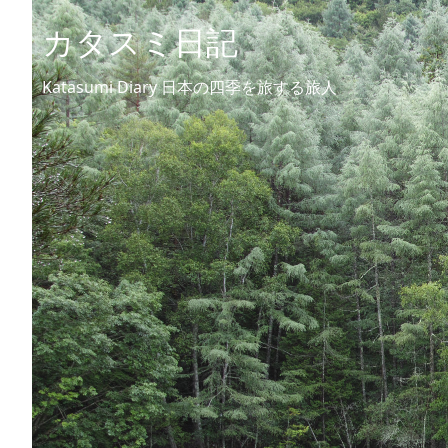
カタスミ日記
Katasumi Diary 日本の四季を旅する旅人