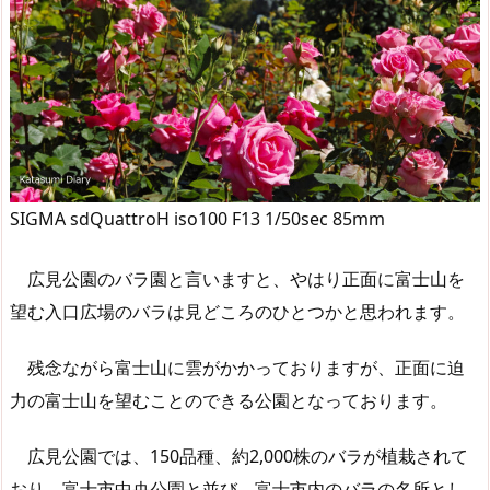
SIGMA sdQuattroH iso100 F13 1/50sec 85mm
広見公園のバラ園と言いますと、やはり正面に富士山を
望む入口広場のバラは見どころのひとつかと思われます。
残念ながら富士山に雲がかかっておりますが、正面に迫
力の富士山を望むことのできる公園となっております。
広見公園では、150品種、約2,000株のバラが植栽されて
おり、富士市中央公園と並び、富士市内のバラの名所とし