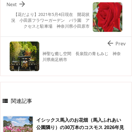

Next
【花だより】2021年5月4日現在 開花状
況 小田原フラワーガーデン バラ園 ア
クセスと駐車場 神奈川県小田原市

Prev
神聖な癒し空間 長泉院の青もみじ 神奈
川県南足柄市
関連記事

イシックス馬入のお花畑（馬入ふれあい
公園隣り）の30万本のコスモス 2026年見