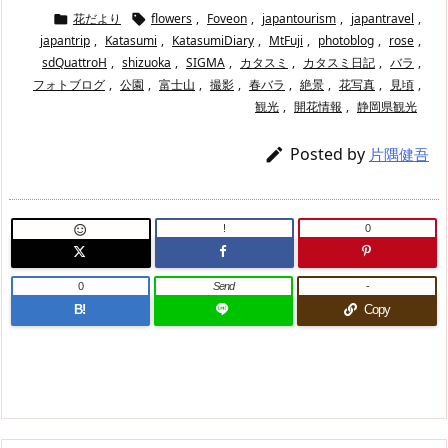
花だより
flowers
,
Foveon
,
japantourism
,
japantravel
,


japantrip
,
Katasumi
,
KatasumiDiary
,
MtFuji
,
photoblog
,
rose
,
sdQuattroH
,
shizuoka
,
SIGMA
,
カタスミ
,
カタスミ日記
,
バラ
,
フォトブログ
,
公園
,
富士山
,
撮影
,
春バラ
,
絶景
,
花写真
,
見頃
,
観光
,
開花情報
,
静岡県観光
Posted by

片隅健吾
!
0

0
Send
-
B!
Copy