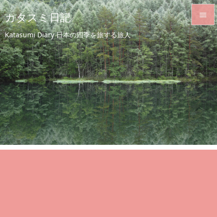
カタスミ日記


Katasumi Diary 日本の四季を旅する旅人
メニュ

サイド

前へ

次へ

検索