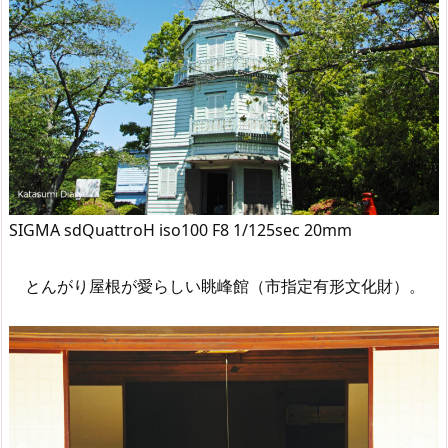
SIGMA sdQuattroH iso100 F8 1/125sec 20mm
とんがり屋根が愛らしい眺峰館（市指定有形文化財）。