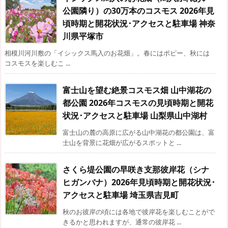
公園隣り）の30万本のコスモス 2026年見
頃時期と開花状況･アクセスと駐車場 神奈
川県平塚市
相模川河川敷の「イシックス馬入のお花畑」。春にはポピー、秋には
コスモスを楽しむこ ...
富士山を望む絶景コスモス畑 山中湖花の
都公園 2026年コスモスの見頃時期と開花
状況･アクセスと駐車場 山梨県山中湖村
富士山の麓の高原に広がる山中湖花の都公園は、富
士山を背景に花畑が広がるスポットと ...
さくら堤公園の早咲き支那彼岸花（シナ
ヒガンバナ）2026年見頃時期と開花状況･
アクセスと駐車場 埼玉県吉見町
秋のお彼岸の頃には各地で彼岸花を楽しむことがで
きるかと思われますが、通常の彼岸花 ...