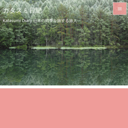
カタスミ日記


Katasumi Diary 日本の四季を旅する旅人
メニュ

サイド

前へ

次へ

検索