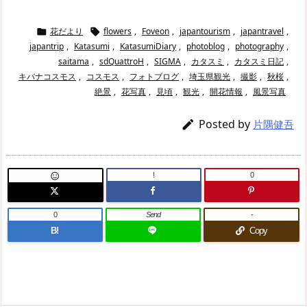
花だより
flowers
,
Foveon
,
japantourism
,
japantravel
,


japantrip
,
Katasumi
,
KatasumiDiary
,
photoblog
,
photography
,
saitama
,
sdQuattroH
,
SIGMA
,
カタスミ
,
カタスミ日記
,
キバナコスモス
,
コスモス
,
フォトブログ
,
埼玉県観光
,
撮影
,
秋桜
,
絶景
,
花写真
,
見頃
,
観光
,
開花情報
,
風景写真
Posted by

片隅健吾
!
0

0
Send
-
B!
Copy