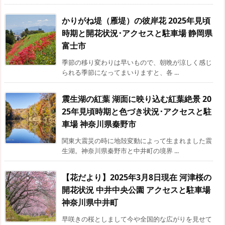
かりがね堤（雁堤）の彼岸花 2025年見頃
時期と開花状況･アクセスと駐車場 静岡県
富士市
季節の移り変わりは早いもので、朝晩が涼しく感じ
られる季節になってまいりますと、各 ...
震生湖の紅葉 湖面に映り込む紅葉絶景 20
25年見頃時期と色づき状況･アクセスと駐
車場 神奈川県秦野市
関東大震災の時に地殻変動によって生まれました震
生湖。神奈川県秦野市と中井町の境界 ...
【花だより】2025年3月8日現在 河津桜の
開花状況 中井中央公園 アクセスと駐車場
神奈川県中井町
早咲きの桜としまして今や全国的な広がりを見せて