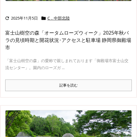
2025年11月5日
C．中部北陸


富士山樹空の森「オータムローズウィーク」2025年秋バ
ラの見頃時期と開花状況･アクセスと駐車場 静岡県御殿場
市
「富士山樹空の森」の愛称で親しまれております「御殿場市富士山交
流センター」。園内のローズガ ...
記事を読む