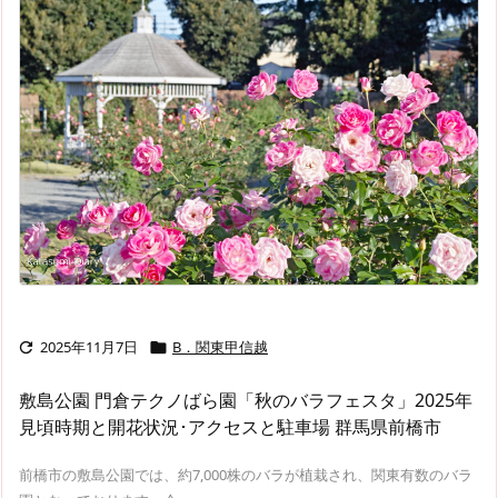
2025年11月7日
B．関東甲信越


敷島公園 門倉テクノばら園「秋のバラフェスタ」2025年
見頃時期と開花状況･アクセスと駐車場 群馬県前橋市
前橋市の敷島公園では、約7,000株のバラが植栽され、関東有数のバラ