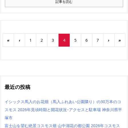
記事を読む
«
‹
1
2
3
4
5
6
7
›
»
最近の投稿
イシックス馬入のお花畑（馬入ふれあい公園隣り）の30万本のコ
スモス 2026年見頃時期と開花状況･アクセスと駐車場 神奈川県平
塚市
富士山を望む絶景コスモス畑 山中湖花の都公園 2026年コスモス