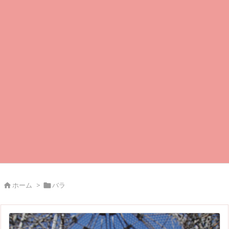
ホーム
>
バラ

