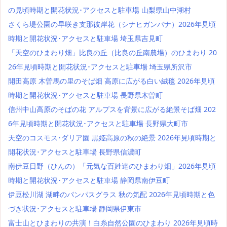
の見頃時期と開花状況･アクセスと駐車場 山梨県山中湖村
さくら堤公園の早咲き支那彼岸花（シナヒガンバナ）2026年見頃
時期と開花状況･アクセスと駐車場 埼玉県吉見町
「天空のひまわり畑」比良の丘（比良の丘南農場）のひまわり 20
26年見頃時期と開花状況･アクセスと駐車場 埼玉県所沢市
開田高原 木曽馬の里のそば畑 高原に広がる白い絨毯 2026年見頃
時期と開花状況･アクセスと駐車場 長野県木曽町
信州中山高原のそばの花 アルプスを背景に広がる絶景そば畑 202
6年見頃時期と開花状況･アクセスと駐車場 長野県大町市
天空のコスモス･ダリア園 黒姫高原の秋の絶景 2026年見頃時期と
開花状況･アクセスと駐車場 長野県信濃町
南伊豆日野（ひんの）「元気な百姓達のひまわり畑」2026年見頃
時期と開花状況･アクセスと駐車場 静岡県南伊豆町
伊豆松川湖 湖畔のパンパスグラス 秋の気配 2026年見頃時期と色
づき状況･アクセスと駐車場 静岡県伊東市
富士山とひまわりの共演！白糸自然公園のひまわり 2026年見頃時