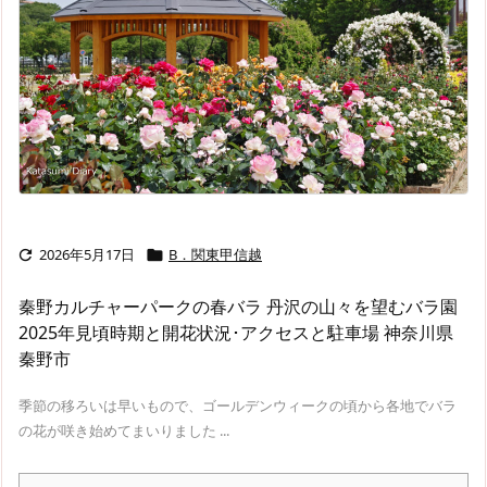
2026年5月17日
B．関東甲信越


秦野カルチャーパークの春バラ 丹沢の山々を望むバラ園
2025年見頃時期と開花状況･アクセスと駐車場 神奈川県
秦野市
季節の移ろいは早いもので、ゴールデンウィークの頃から各地でバラ
の花が咲き始めてまいりました ...