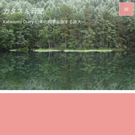
カタスミ日記


Katasumi Diary 日本の四季を旅する旅人
メニュ

サイド

前へ

次へ

検索