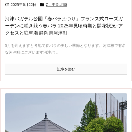
2025年6月22日
C．中部北陸


河津バガテル公園「春バラまつり」フランス式ローズガ
ーデンに咲き競う春バラ 2025年見頃時期と開花状況･ア
クセスと駐車場 静岡県河津町
5月を迎えますと各地で春バラの美しい季節となります。河津桜で有名
な河津町にございます河津バ ...
記事を読む