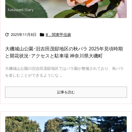
2025年11月8日
B．関東甲信越


大磯城山公園･旧吉田茂邸地区の秋バラ 2025年見頃時期
と開花状況･アクセスと駐車場 神奈川県大磯町
大磯城山公園の旧吉田茂邸地区ではバラ園が整備されており、秋バラ
を楽しむことができるようにな ...
記事を読む