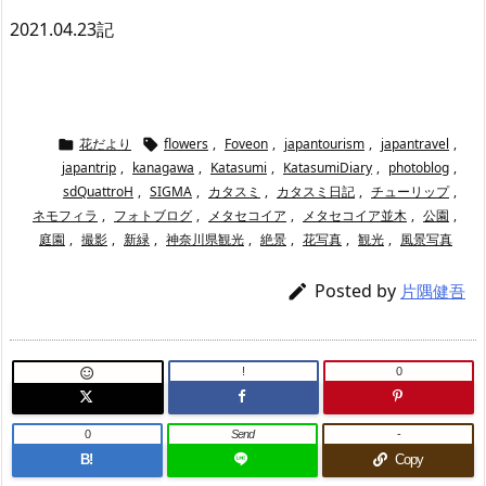
2021.04.23記
花だより
flowers
,
Foveon
,
japantourism
,
japantravel
,


japantrip
,
kanagawa
,
Katasumi
,
KatasumiDiary
,
photoblog
,
sdQuattroH
,
SIGMA
,
カタスミ
,
カタスミ日記
,
チューリップ
,
ネモフィラ
,
フォトブログ
,
メタセコイア
,
メタセコイア並木
,
公園
,
庭園
,
撮影
,
新緑
,
神奈川県観光
,
絶景
,
花写真
,
観光
,
風景写真
Posted by

片隅健吾
!
0

0
Send
-
B!
Copy