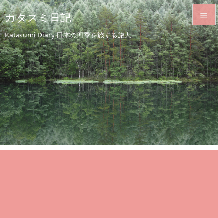
カタスミ日記


Katasumi Diary 日本の四季を旅する旅人
メニュ

サイド

前へ

次へ

検索