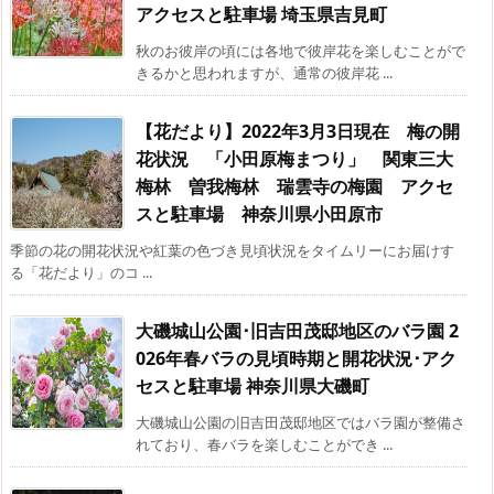
アクセスと駐車場 埼玉県吉見町
秋のお彼岸の頃には各地で彼岸花を楽しむことがで
きるかと思われますが、通常の彼岸花 ...
【花だより】2022年3月3日現在 梅の開
花状況 「小田原梅まつり」 関東三大
梅林 曽我梅林 瑞雲寺の梅園 アクセ
スと駐車場 神奈川県小田原市
季節の花の開花状況や紅葉の色づき見頃状況をタイムリーにお届けす
る「花だより」のコ ...
大磯城山公園･旧吉田茂邸地区のバラ園 2
026年春バラの見頃時期と開花状況･アク
セスと駐車場 神奈川県大磯町
大磯城山公園の旧吉田茂邸地区ではバラ園が整備さ
れており、春バラを楽しむことができ ...