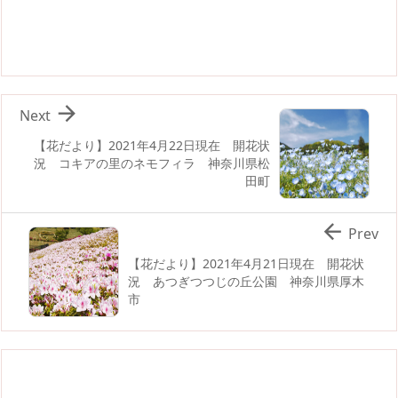

Next
【花だより】2021年4月22日現在 開花状
況 コキアの里のネモフィラ 神奈川県松
田町

Prev
【花だより】2021年4月21日現在 開花状
況 あつぎつつじの丘公園 神奈川県厚木
市