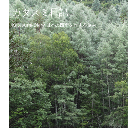
カタスミ日記
Katasumi Diary 日本の四季を旅する旅人