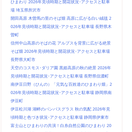
ひまわり 2026年見頃時期と開花状況･アクセスと駐車
場 埼玉県所沢市
開田高原 木曽馬の里のそば畑 高原に広がる白い絨毯 2
026年見頃時期と開花状況･アクセスと駐車場 長野県木
曽町
信州中山高原のそばの花 アルプスを背景に広がる絶景
そば畑 2026年見頃時期と開花状況･アクセスと駐車場
長野県大町市
天空のコスモス･ダリア園 黒姫高原の秋の絶景 2026年
見頃時期と開花状況･アクセスと駐車場 長野県信濃町
南伊豆日野（ひんの）「元気な百姓達のひまわり畑」2
026年見頃時期と開花状況･アクセスと駐車場 静岡県南
伊豆町
伊豆松川湖 湖畔のパンパスグラス 秋の気配 2026年見
頃時期と色づき状況･アクセスと駐車場 静岡県伊東市
富士山とひまわりの共演！白糸自然公園のひまわり 20