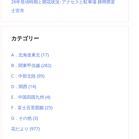
26年見頃時期と開花状況･アクセスと駐車場 静岡県富
士宮市
カテゴリー
A．北海道東北
(17)
B．関東甲信越
(282)
C．中部北陸
(95)
D．関西
(14)
E．中国四国九州
(4)
F．富士百景図鑑
(25)
G．その他
(3)
花だより
(977)