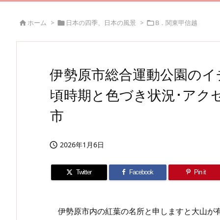
ホーム
>
日本の四季、日本の風景
>
B．関東甲信越



伊勢原市総合運動公園のイチ
頃時期と色づき状況･アク
市
2026年1月6日

Twitter
Facebook
Pin it
伊勢原市内の紅葉の名所と申しますと大山が有