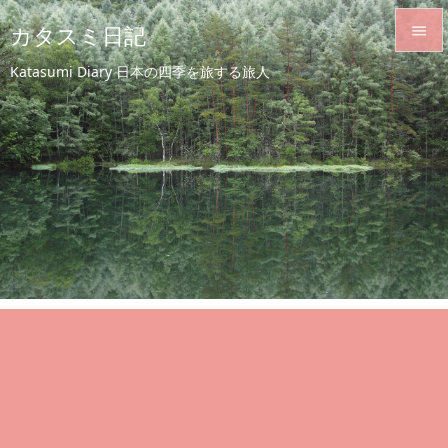
カタスミ日記


Katasumi Diary 日本の四季を旅する旅人
メニュ

サイド

前へ

次へ

検索