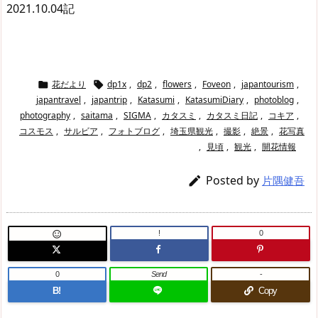
2021.10.04記
花だより
dp1x
,
dp2
,
flowers
,
Foveon
,
japantourism
,


japantravel
,
japantrip
,
Katasumi
,
KatasumiDiary
,
photoblog
,
photography
,
saitama
,
SIGMA
,
カタスミ
,
カタスミ日記
,
コキア
,
コスモス
,
サルビア
,
フォトブログ
,
埼玉県観光
,
撮影
,
絶景
,
花写真
,
見頃
,
観光
,
開花情報
Posted by

片隅健吾
!
0

0
Send
-
B!
Copy