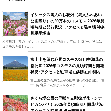
イシックス馬入のお花畑（馬入ふれあい
公園隣り）の30万本のコスモス 2026年見
頃時期と開花状況･アクセスと駐車場 神奈
川県平塚市
相模川河川敷の「イシックス馬入のお花畑」。春にはポピー、秋には
コスモスを楽しむこ ...
富士山を望む絶景コスモス畑 山中湖花の
都公園 2026年コスモスの見頃時期と開花
状況･アクセスと駐車場 山梨県山中湖村
富士山の麓の高原に広がる山中湖花の都公園は、富
士山を背景に花畑が広がるスポットと ...
さくら堤公園の早咲き支那彼岸花（シナ
ヒガンバナ）2026年見頃時期と開花状況･
アクセスと駐車場 埼玉県吉見町