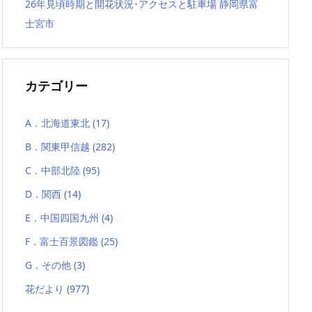
26年見頃時期と開花状況･アクセスと駐車場 静岡県富
士宮市
カテゴリー
A．北海道東北
(17)
B．関東甲信越
(282)
C．中部北陸
(95)
D．関西
(14)
E．中国四国九州
(4)
F．富士百景図鑑
(25)
G．その他
(3)
花だより
(977)