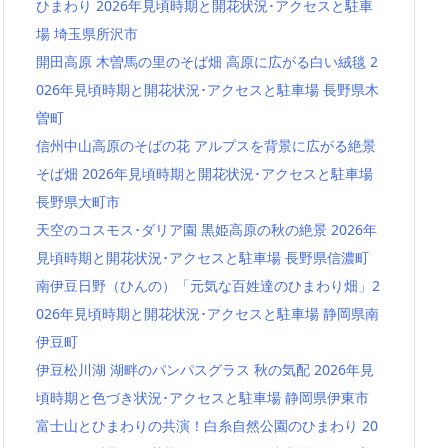
ひまわり 2026年見頃時期と開花状況･アクセスと駐車
場 埼玉県所沢市
開田高原 木曽馬の里のそば畑 高原に広がる白い絨毯 2
026年見頃時期と開花状況･アクセスと駐車場 長野県木
曽町
信州中山高原のそばの花 アルプスを背景に広がる絶景
そば畑 2026年見頃時期と開花状況･アクセスと駐車場
長野県大町市
天空のコスモス･ダリア園 黒姫高原の秋の絶景 2026年
見頃時期と開花状況･アクセスと駐車場 長野県信濃町
南伊豆日野（ひんの）「元気な百姓達のひまわり畑」2
026年見頃時期と開花状況･アクセスと駐車場 静岡県南
伊豆町
伊豆松川湖 湖畔のパンパスグラス 秋の気配 2026年見
頃時期と色づき状況･アクセスと駐車場 静岡県伊東市
富士山とひまわりの共演！白糸自然公園のひまわり 20