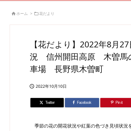
ホーム
>
花だより


【花だより】2022年8月
況 信州開田高原 木曽馬
車場 長野県木曽町
2022年10月10日

Twitter
Facebook
Pin it
季節の花の開花状況や紅葉の色づき見頃状況を