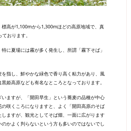
が1,100mから1,300mほどの高原地域で、真
っております。
特に夏場には霧が多く発生し、所謂「霧下そば」
を指し、鮮やかな緑色で香り高く粘力があり、風
は黒姫高原なども有名なところとなっております。
いますが、「開田早生」という蕎麦の品種が中心
花の咲くころになりますと、よく「開田高原のそば
たしますが、観光としてそば畑、一面に広がります
いのかよく判らないという方も多いのではないでし