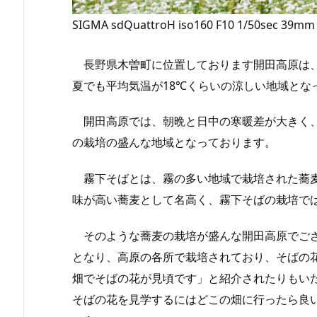
SIGMA sdQuattroH iso160 F10 1/50sec 39mm
長野県木曽町に位置しております開田高原は、標高
夏でも平均気温が18℃くらいの涼しい地域とな
開田高原では、朝晩と日中の寒暖差が大きく、
の栽培の盛んな地域となっております。
霧下そばとは、霧の多い地域で栽培された蕎麦
味が高い蕎麦として名高く、霧下そばの栽培で
そのような蕎麦の栽培が盛んな開田高原でござ
となり、高原の各所で栽培されており、そばの
畑でそばの花が見頃です」と紹介されたりもい
そばの花を見学するにはどこの畑に行ったら良