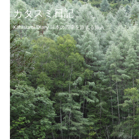
カタスミ日記
Katasumi Diary 日本の四季を旅する旅人