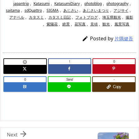
japantrip
,
Katasumi
,
KatasumiDiary
,
photoblog
,
photography
,
saitama
,
sdQuattro
,
SIGMA
,
あじさい
,
あじさいまつり
,
アジサイ
,
アナベル
,
カタスミ
,
カタスミ日記
,
フォトブログ
,
埼玉県観光
,
撮影
,
紫陽花
,
絶景
,
花写真
,
見頃
,
観光
,
風景写真
Posted by

片隅健吾
!
0

0
Send
-
B!
Copy

Next