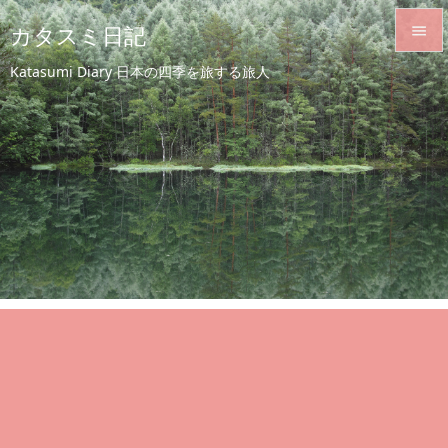
カタスミ日記


Katasumi Diary 日本の四季を旅する旅人
メニュ

サイド

前へ

次へ

検索