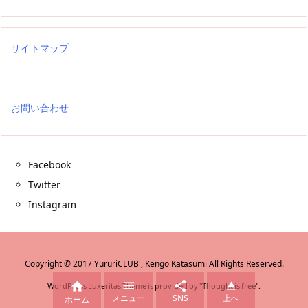
サイトマップ
お問い合わせ
Facebook
Twitter
Instagram
Copyright ©
2017
YururiCLUB , Kengo Katasumi
All Rights Reserved.




WordPress Luxeritas Theme is provided by "
Thought is free
".
メニュー
SNS
上へ
ホーム