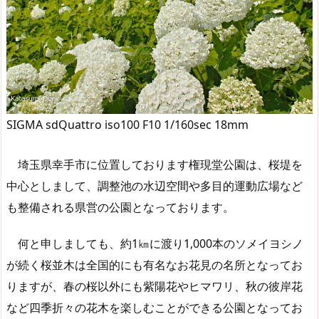
SIGMA sdQuattro iso100 F10 1/160sec 18mm
埼玉県幸手市に位置しております権現堂公園は、桜堤を
中心としまして、調整池の水辺空間や多目的運動広場など
も整備される県営の公園となっております。
何と申しましても、約1㎞に渡り1,000本のソメイヨシノ
が続く桜並木は全国的にも有名なお花見の名所となってお
りますが、春の桜以外にも紫陽花やヒマワリ、秋の彼岸花
など四季折々の花木を楽しむことができる公園となってお