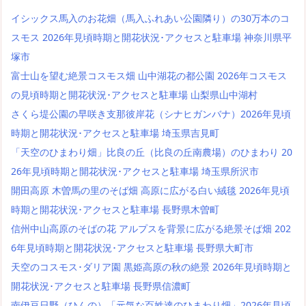
イシックス馬入のお花畑（馬入ふれあい公園隣り）の30万本のコ
スモス 2026年見頃時期と開花状況･アクセスと駐車場 神奈川県平
塚市
富士山を望む絶景コスモス畑 山中湖花の都公園 2026年コスモス
の見頃時期と開花状況･アクセスと駐車場 山梨県山中湖村
さくら堤公園の早咲き支那彼岸花（シナヒガンバナ）2026年見頃
時期と開花状況･アクセスと駐車場 埼玉県吉見町
「天空のひまわり畑」比良の丘（比良の丘南農場）のひまわり 20
26年見頃時期と開花状況･アクセスと駐車場 埼玉県所沢市
開田高原 木曽馬の里のそば畑 高原に広がる白い絨毯 2026年見頃
時期と開花状況･アクセスと駐車場 長野県木曽町
信州中山高原のそばの花 アルプスを背景に広がる絶景そば畑 202
6年見頃時期と開花状況･アクセスと駐車場 長野県大町市
天空のコスモス･ダリア園 黒姫高原の秋の絶景 2026年見頃時期と
開花状況･アクセスと駐車場 長野県信濃町
南伊豆日野（ひんの）「元気な百姓達のひまわり畑」2026年見頃