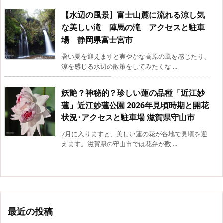
【水辺の風景】富士山麓に流れる涼し気
な美しい滝 陣馬の滝 アクセスと駐車
場 静岡県富士宮市
暑い夏を迎えますと爽やかな高原の風を感じたり、
涼を感じる水辺の散策をしてみたくな ...
妖艶？神秘的？珍しい蓮の品種「近江妙
蓮」近江妙蓮公園 2026年見頃時期と開花
状況･アクセスと駐車場 滋賀県守山市
7月に入りますと、美しい蓮の花が各地で見頃を迎
えます。滋賀県の守山市では花弁が数 ...
最近の投稿