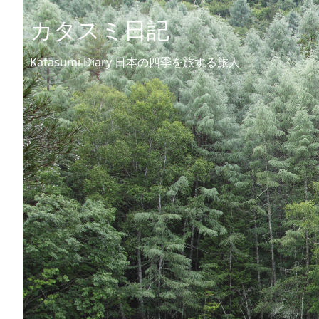
カタスミ日記
Katasumi Diary 日本の四季を旅する旅人