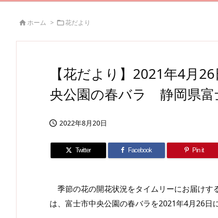
ホーム
>
花だより


【花だより】2021年4月
央公園の春バラ 静岡県富
2022年8月20日

Twitter
Facebook
Pin it
季節の花の開花状況をタイムリーにお届けする
は、富士市中央公園の春バラを2021年4月26