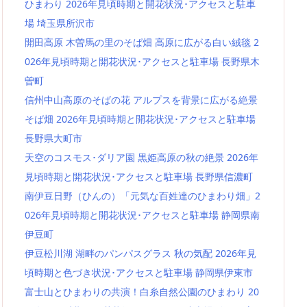
ひまわり 2026年見頃時期と開花状況･アクセスと駐車
場 埼玉県所沢市
開田高原 木曽馬の里のそば畑 高原に広がる白い絨毯 2
026年見頃時期と開花状況･アクセスと駐車場 長野県木
曽町
信州中山高原のそばの花 アルプスを背景に広がる絶景
そば畑 2026年見頃時期と開花状況･アクセスと駐車場
長野県大町市
天空のコスモス･ダリア園 黒姫高原の秋の絶景 2026年
見頃時期と開花状況･アクセスと駐車場 長野県信濃町
南伊豆日野（ひんの）「元気な百姓達のひまわり畑」2
026年見頃時期と開花状況･アクセスと駐車場 静岡県南
伊豆町
伊豆松川湖 湖畔のパンパスグラス 秋の気配 2026年見
頃時期と色づき状況･アクセスと駐車場 静岡県伊東市
富士山とひまわりの共演！白糸自然公園のひまわり 20