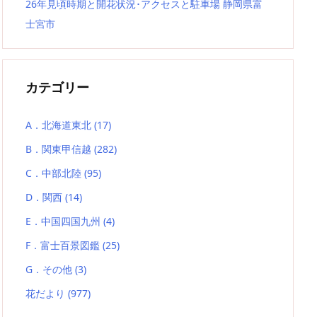
26年見頃時期と開花状況･アクセスと駐車場 静岡県富
士宮市
カテゴリー
A．北海道東北
(17)
B．関東甲信越
(282)
C．中部北陸
(95)
D．関西
(14)
E．中国四国九州
(4)
F．富士百景図鑑
(25)
G．その他
(3)
花だより
(977)