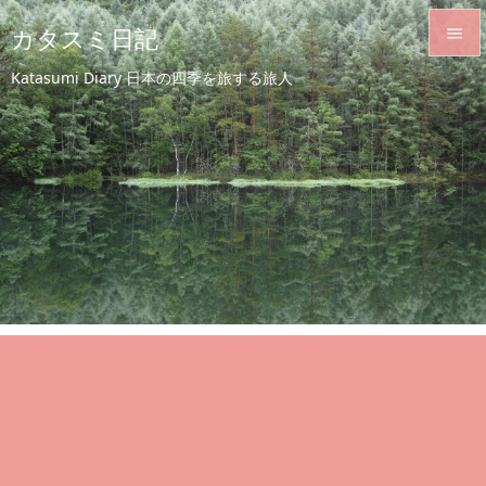
カタスミ日記


Katasumi Diary 日本の四季を旅する旅人
メニュ

サイド

前へ

次へ

検索