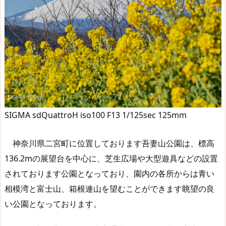
SIGMA sdQuattroH iso100 F13 1/125sec 125mm
神奈川県二宮町に位置しております吾妻山公園は、標高
136.2mの展望台を中心に、芝生広場や大型遊具などの設置
されております公園となっており、園内の各所からは青い
相模湾と富士山、箱根連山を望むことができます眺望の良
い公園となっております。