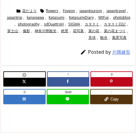
花だより
flowers
,
Foveon
,
japantourism
,
japantravel
,


japantrip
,
kanagawa
,
Katasumi
,
KatasumiDiary
,
MtFuji
,
photoblog
,
photography
,
sdQuattroH
,
SIGMA
,
カタスミ
,
カタスミ日記
,
富士山
,
撮影
,
神奈川県観光
,
絶景
,
花写真
,
菜の花
,
菜の花まつり
,
見頃
,
観光
,
風景写真
Posted by

片隅健吾
!
0

0
Send
-
B!
Copy