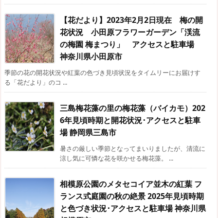
【花だより】2023年2月2日現在 梅の開
花状況 小田原フラワーガーデン「渓流
の梅園 梅まつり」 アクセスと駐車場
神奈川県小田原市
季節の花の開花状況や紅葉の色づき見頃状況をタイムリーにお届けす
る「花だより」のコ ...
三島梅花藻の里の梅花藻（バイカモ）202
6年見頃時期と開花状況･アクセスと駐車
場 静岡県三島市
暑さの厳しい季節となってまいりましたが、清流に
涼し気に可憐な花を咲かせる梅花藻。 ...
相模原公園のメタセコイア並木の紅葉 フ
ランス式庭園の秋の絶景 2025年見頃時期
と色づき状況･アクセスと駐車場 神奈川県