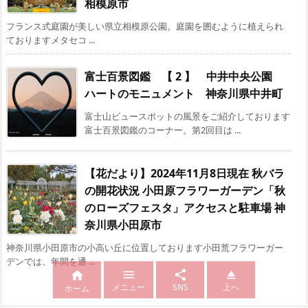
相模原市
フランス式庭園が美しい県立相模原公園。庭園を囲むように植えられ
ておりますメタセコ ...
富士百景図鑑 【 2 】 中井中央公園
ハートのモニュメント 神奈川県中井町
富士山ビュースポットの風景をご紹介しております
富士百景図鑑のコーナー。第2回目は ...
【花だより】2024年11月8日現在 秋バラ
の開花状況 小田原フラワーガーデン「秋
のローズフェスタ」アクセスと駐車場 神
奈川県小田原市
神奈川県小田原市の小高い丘に位置しております小田荒フラワーガー
デンでは、年間を通 ...




メニュー
SNS
上へ
ホーム