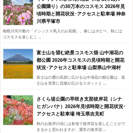
公園隣り）の30万本のコスモス 2026年見
頃時期と開花状況･アクセスと駐車場 神奈
川県平塚市
相模川河川敷の「イシックス馬入のお花畑」。春にはポピー、秋には
コスモスを楽しむこ ...
富士山を望む絶景コスモス畑 山中湖花の
都公園 2026年コスモスの見頃時期と開花
状況･アクセスと駐車場 山梨県山中湖村
富士山の麓の高原に広がる山中湖花の都公園は、富
士山を背景に花畑が広がるスポットと ...
さくら堤公園の早咲き支那彼岸花（シナ
ヒガンバナ）2026年見頃時期と開花状況･
アクセスと駐車場 埼玉県吉見町
秋のお彼岸の頃には各地で彼岸花を楽しむことがで
きるかと思われますが、通常の彼岸花 ...