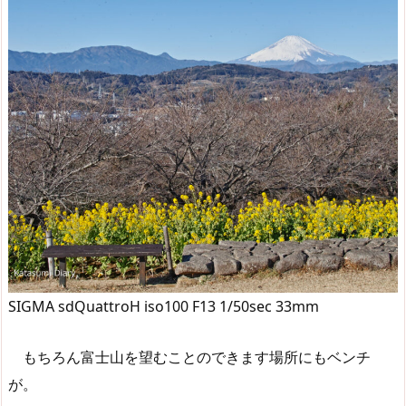
SIGMA sdQuattroH iso100 F13 1/50sec 33mm
もちろん富士山を望むことのできます場所にもベンチ
が。