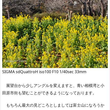
SIGMA sdQuattroH iso100 F10 1/40sec 33mm
展望台から少しアングルを変えますと、青い相模湾と小
田原市街も望むことができるようになっております。
もちろん最大の見どころとしましては富士山になろうか