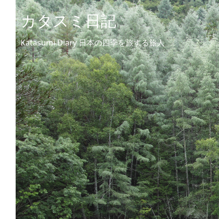
カタスミ日記
Katasumi Diary 日本の四季を旅する旅人