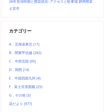
26年見頃時期と開花状況･アクセスと駐車場 静岡県富
士宮市
カテゴリー
A．北海道東北
(17)
B．関東甲信越
(282)
C．中部北陸
(95)
D．関西
(14)
E．中国四国九州
(4)
F．富士百景図鑑
(25)
G．その他
(3)
花だより
(977)