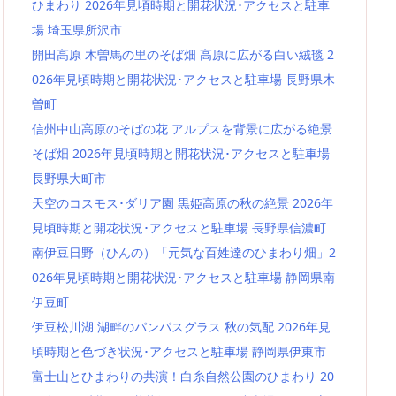
ひまわり 2026年見頃時期と開花状況･アクセスと駐車
場 埼玉県所沢市
開田高原 木曽馬の里のそば畑 高原に広がる白い絨毯 2
026年見頃時期と開花状況･アクセスと駐車場 長野県木
曽町
信州中山高原のそばの花 アルプスを背景に広がる絶景
そば畑 2026年見頃時期と開花状況･アクセスと駐車場
長野県大町市
天空のコスモス･ダリア園 黒姫高原の秋の絶景 2026年
見頃時期と開花状況･アクセスと駐車場 長野県信濃町
南伊豆日野（ひんの）「元気な百姓達のひまわり畑」2
026年見頃時期と開花状況･アクセスと駐車場 静岡県南
伊豆町
伊豆松川湖 湖畔のパンパスグラス 秋の気配 2026年見
頃時期と色づき状況･アクセスと駐車場 静岡県伊東市
富士山とひまわりの共演！白糸自然公園のひまわり 20