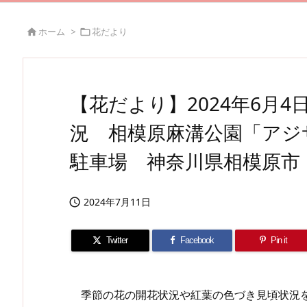
ホーム
>
花だより


【花だより】2024年6月
況 相模原麻溝公園「アジ
駐車場 神奈川県相模原市
2024年7月11日

Twitter
Facebook
Pin it
季節の花の開花状況や紅葉の色づき見頃状況を