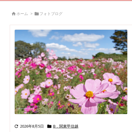
ホーム
>
フォトブログ


2026年8月5日
B．関東甲信越

