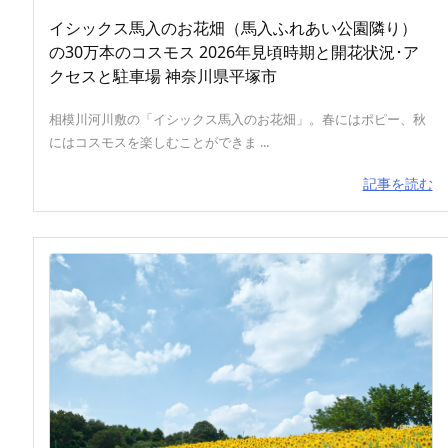
イシックス馬入のお花畑（馬入ふれあい公園隣り）
の30万本のコスモス 2026年見頃時期と開花状況･ア
クセスと駐車場 神奈川県平塚市
相模川河川敷の「イシックス馬入のお花畑」。春にはポピー、秋
にはコスモスを楽しむことができま ...
記事を読む