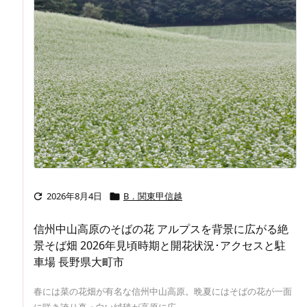
2026年8月4日
B．関東甲信越


信州中山高原のそばの花 アルプスを背景に広がる絶
景そば畑 2026年見頃時期と開花状況･アクセスと駐
車場 長野県大町市
春には菜の花畑が有名な信州中山高原。晩夏にはそばの花が一面
に咲き誇り真っ白い絨毯が高原に広 ...