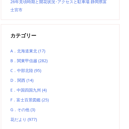
26年見頃時期と開花状況･アクセスと駐車場 静岡県富
士宮市
カテゴリー
A．北海道東北
(17)
B．関東甲信越
(282)
C．中部北陸
(95)
D．関西
(14)
E．中国四国九州
(4)
F．富士百景図鑑
(25)
G．その他
(3)
花だより
(977)