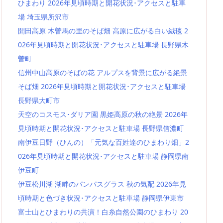
ひまわり 2026年見頃時期と開花状況･アクセスと駐車
場 埼玉県所沢市
開田高原 木曽馬の里のそば畑 高原に広がる白い絨毯 2
026年見頃時期と開花状況･アクセスと駐車場 長野県木
曽町
信州中山高原のそばの花 アルプスを背景に広がる絶景
そば畑 2026年見頃時期と開花状況･アクセスと駐車場
長野県大町市
天空のコスモス･ダリア園 黒姫高原の秋の絶景 2026年
見頃時期と開花状況･アクセスと駐車場 長野県信濃町
南伊豆日野（ひんの）「元気な百姓達のひまわり畑」2
026年見頃時期と開花状況･アクセスと駐車場 静岡県南
伊豆町
伊豆松川湖 湖畔のパンパスグラス 秋の気配 2026年見
頃時期と色づき状況･アクセスと駐車場 静岡県伊東市
富士山とひまわりの共演！白糸自然公園のひまわり 20