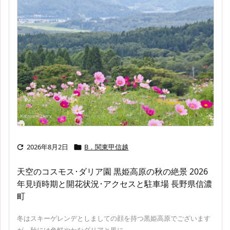
2026年8月2日
B．関東甲信越


天空のコスモス･ダリア園 黒姫高原の秋の絶景 2026
年見頃時期と開花状況･アクセスと駐車場 長野県信濃
町
冬はスキーゲレンデとしましての顔を持つ黒姫高原でございます
が、秋には色鮮やかなダリアと風に ...