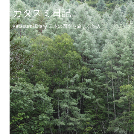
カタスミ日記
Katasumi Diary 日本の四季を旅する旅人